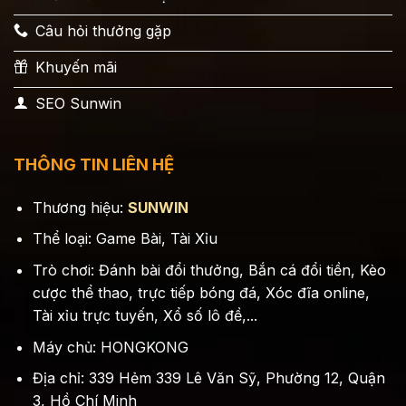
Câu hỏi thưởng gặp
Khuyến mãi
SEO Sunwin
THÔNG TIN LIÊN HỆ
Thương hiệu:
SUNWIN
Thể loại: Game Bài, Tài Xỉu
Trò chơi: Đánh bài đổi thưởng, Bắn cá đổi tiền, Kèo
cược thể thao, trực tiếp bóng đá, Xóc đĩa online,
Tài xỉu trực tuyến, Xổ số lô đề,...
Máy chủ: HONGKONG
Địa chỉ: 339 Hẻm 339 Lê Văn Sỹ, Phường 12, Quận
3, Hồ Chí Minh