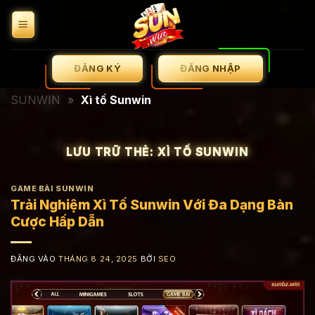
Bỏ
qua
nội
dung
ĐĂNG KÝ
ĐĂNG NHẬP
SUNWIN
»
Xì tố Sunwin
LƯU TRỮ THẺ:
XÌ TỐ SUNWIN
GAME BÀI SUNWIN
Trải Nghiệm Xì Tố Sunwin Với Đa Dạng Bàn
Cược Hấp Dẫn
ĐĂNG VÀO
THÁNG 8 24, 2025
BỞI
SEO