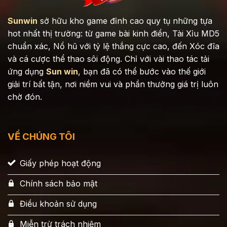
Sunwin
sở hữu kho game đỉnh cao quy tụ những tựa
hot nhất thị trường: từ game bài kinh điển, Tài Xỉu MD5
chuẩn xác, Nổ hũ với tỷ lệ thắng cực cao, đến Xóc đĩa
và cá cược thể thao sôi động. Chỉ với vài thao tác tải
ứng dụng
Sun win
, bạn đã có thể bước vào thế giới
giải trí bất tận, nơi niềm vui và phần thưởng giá trị luôn
chờ đón.
VỀ CHÚNG TÔI
Giấy phép hoạt động
Chính sách bảo mật
Điều khoản sử dụng
Miễn trừ trách nhiệm