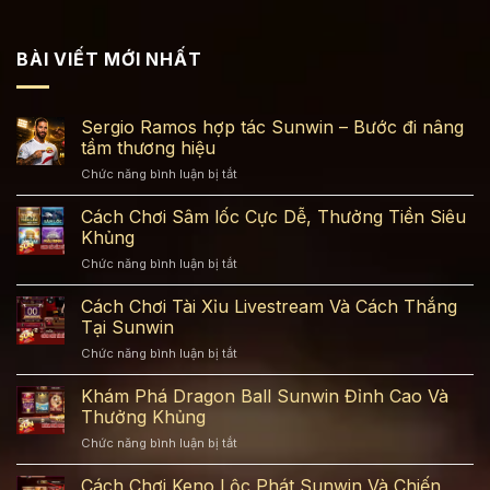
BÀI VIẾT MỚI NHẤT
Sergio Ramos hợp tác Sunwin – Bước đi nâng
tầm thương hiệu
Chức năng bình luận bị tắt
ở
Sergio
Ramos
Cách Chơi Sâm lốc Cực Dễ, Thưởng Tiền Siêu
hợp
Khủng
tác
Chức năng bình luận bị tắt
ở
Sunwin
Cách
–
Chơi
Cách Chơi Tài Xỉu Livestream Và Cách Thắng
Bước
Sâm
đi
Tại Sunwin
lốc
nâng
Chức năng bình luận bị tắt
ở
Cực
tầm
Cách
Dễ,
thương
Chơi
Khám Phá Dragon Ball Sunwin Đỉnh Cao Và
Thưởng
hiệu
Tài
Tiền
Thưởng Khủng
Xỉu
Siêu
Chức năng bình luận bị tắt
ở
Livestream
Khủng
Khám
Và
Phá
Cách Chơi Keno Lộc Phát Sunwin Và Chiến
Cách