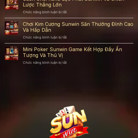
Dragon
Thắng
Lược Thắng Lớn
Ball
Tại
Chức năng bình luận bị tắt
ở
Sunwin
Sunwin
Cách
Đỉnh
Chơi
Chơi Kim Cương Sunwin Săn Thưởng Đỉnh Cao
Cao
Keno
Và
Và Hấp Dẫn
Lộc
Thưởng
Chức năng bình luận bị tắt
ở
Phát
Khủng
Chơi
Sunwin
Kim
Mini Poker Sunwin Game Kết Hợp Đầy Ấn
Và
Cương
Chiến
Tượng Và Thú Vị
Sunwin
Lược
Chức năng bình luận bị tắt
ở
Săn
Thắng
Mini
Thưởng
Lớn
Poker
Đỉnh
Sunwin
Cao
Game
Và
Kết
Hấp
Hợp
Dẫn
Đầy
Ấn
Tượng
Và
Thú
Vị