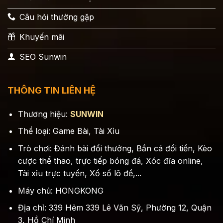
Câu hỏi thưởng gặp
Khuyến mãi
SEO Sunwin
THÔNG TIN LIÊN HỆ
Thương hiệu:
SUNWIN
Thể loại: Game Bài, Tài Xỉu
Trò chơi: Đánh bài đổi thưởng, Bắn cá đổi tiền, Kèo
cược thể thao, trực tiếp bóng đá, Xóc đĩa online,
Tài xỉu trực tuyến, Xổ số lô đề,...
Máy chủ: HONGKONG
Địa chỉ: 339 Hẻm 339 Lê Văn Sỹ, Phường 12, Quận
3, Hồ Chí Minh