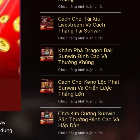
Sunwin
Chức năng bình luận bị tắt
ở
–
Cách
Bước
Chơi
đi
Cách Chơi Tài Xỉu
Sâm
nâng
Livestream Và Cách
lốc
tầm
Thắng Tại Sunwin
Cực
thương
Chức năng bình luận bị tắt
ở
Dễ,
hiệu
Cách
Thưởng
Chơi
Tiền
Khám Phá Dragon Ball
Tài
Siêu
Sunwin Đỉnh Cao Và
Xỉu
Khủng
Thưởng Khủng
Livestream
Chức năng bình luận bị tắt
ở
Và
Khám
Cách
Phá
Thắng
Cách Chơi Keno Lộc Phát
Dragon
Tại
Sunwin Và Chiến Lược
Ball
Sunwin
Thắng Lớn
Sunwin
Chức năng bình luận bị tắt
ở
Đỉnh
Cách
Cao
Chơi
Và
Chơi Kim Cương Sunwin
Keno
Thưởng
Săn Thưởng Đỉnh Cao Và
ay.
Lộc
Khủng
Hấp Dẫn
Phát
 dung
Chức năng bình luận bị tắt
ở
Sunwin
Chơi
Và