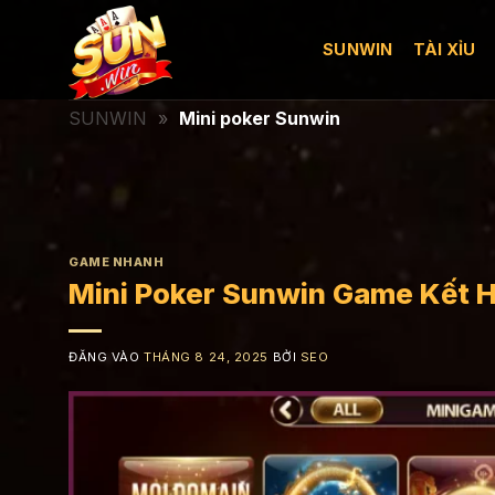
Bỏ
qua
SUNWIN
TÀI XỈU
nội
dung
SUNWIN
»
Mini poker Sunwin
GAME NHANH
Mini Poker Sunwin Game Kết 
ĐĂNG VÀO
THÁNG 8 24, 2025
BỞI
SEO