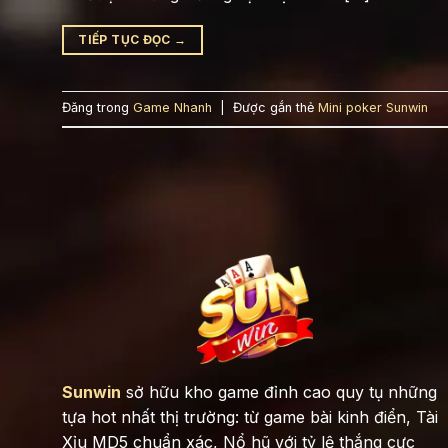
TIẾP TỤC ĐỌC
→
Đăng trong
Game Nhanh
|
Được gắn thẻ
Mini poker Sunwin
Sunwin
sở hữu kho game đỉnh cao quy tụ những
tựa hot nhất thị trường: từ game bài kinh điển, Tài
Xỉu MD5 chuẩn xác, Nổ hũ với tỷ lệ thắng cực