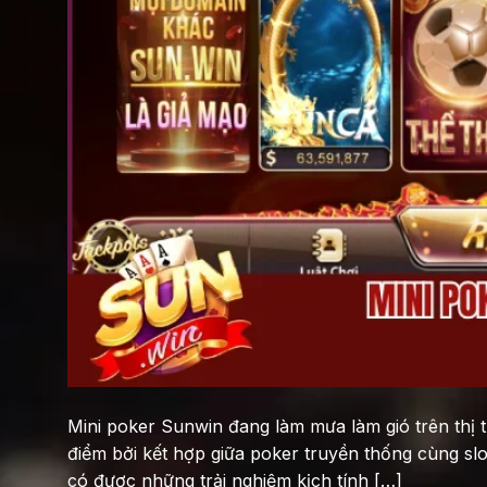
Mini poker Sunwin đang làm mưa làm gió trên thị 
điểm bởi kết hợp giữa poker truyền thống cùng slo
có được những trải nghiệm kịch tính […]