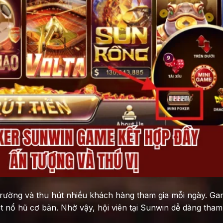
trường và thu hút nhiều khách hàng tham gia mỗi ngày. Ga
t nổ hũ cơ bản. Nhờ vậy, hội viên tại Sunwin dễ dàng tham