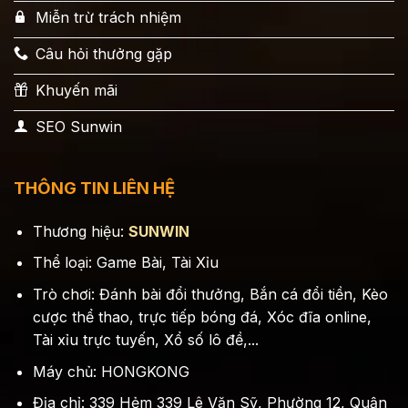
Miễn trừ trách nhiệm
Câu hỏi thưởng gặp
Khuyến mãi
SEO Sunwin
THÔNG TIN LIÊN HỆ
Thương hiệu:
SUNWIN
Thể loại: Game Bài, Tài Xỉu
Trò chơi: Đánh bài đổi thưởng, Bắn cá đổi tiền, Kèo
cược thể thao, trực tiếp bóng đá, Xóc đĩa online,
Tài xỉu trực tuyến, Xổ số lô đề,...
Máy chủ: HONGKONG
Địa chỉ: 339 Hẻm 339 Lê Văn Sỹ, Phường 12, Quận