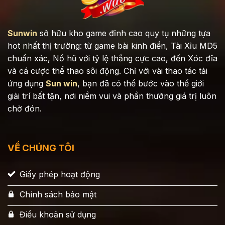
Sunwin
sở hữu kho game đỉnh cao quy tụ những tựa
hot nhất thị trường: từ game bài kinh điển, Tài Xỉu MD5
chuẩn xác, Nổ hũ với tỷ lệ thắng cực cao, đến Xóc đĩa
và cá cược thể thao sôi động. Chỉ với vài thao tác tải
ứng dụng
Sun win
, bạn đã có thể bước vào thế giới
giải trí bất tận, nơi niềm vui và phần thưởng giá trị luôn
chờ đón.
VỀ CHÚNG TÔI
Giấy phép hoạt động
Chính sách bảo mật
Điều khoản sử dụng