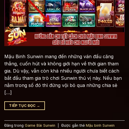
Mậu Binh Sunwin mang đến những ván đấu căng
thẳng, cuốn hút và không giới hạn về thời gian tham
gia. Dù vậy, vẫn còn khá nhiều người chưa biết cách
bắt đầu tham gia trò chơi Sunwin thú vị này. Nếu bạn
nằm trong số đó thì đừng vội bỏ qua những chia sẻ
[…]
TIẾP TỤC ĐỌC
→
Đăng trong
Game Bài Sunwin
|
Được gắn thẻ
Mậu binh Sunwin