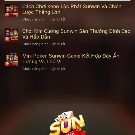
Và
Phá
Cách Chơi Keno Lộc Phát Sunwin Và Chiến
Cách
Dragon
Thắng
Lược Thắng Lớn
Ball
Tại
Chức năng bình luận bị tắt
ở
Sunwin
Sunwin
Cách
Đỉnh
Chơi
Chơi Kim Cương Sunwin Săn Thưởng Đỉnh Cao
Cao
Keno
Và
Và Hấp Dẫn
Lộc
Thưởng
Chức năng bình luận bị tắt
ở
Phát
Khủng
Chơi
Sunwin
Kim
Mini Poker Sunwin Game Kết Hợp Đầy Ấn
Và
Cương
Chiến
Tượng Và Thú Vị
Sunwin
Lược
Chức năng bình luận bị tắt
ở
Săn
Thắng
Mini
Thưởng
Lớn
Poker
Đỉnh
Sunwin
Cao
Game
Và
Kết
Hấp
Hợp
Dẫn
Đầy
Ấn
Tượng
Và
Thú
Vị