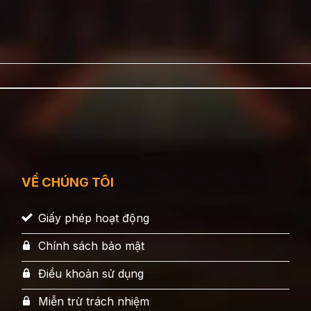
VỀ CHÚNG TÔI
Giấy phép hoạt động
Chính sách bảo mật
Điều khoản sử dụng
Miễn trừ trách nhiệm