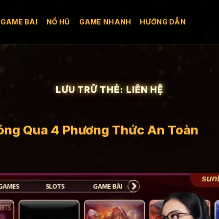
GAME BÀI
NỔ HŨ
GAME NHANH
HƯỚNG DẪN
LƯU TRỮ THẺ:
LIÊN HỆ
óng Qua 4 Phương Thức An Toàn