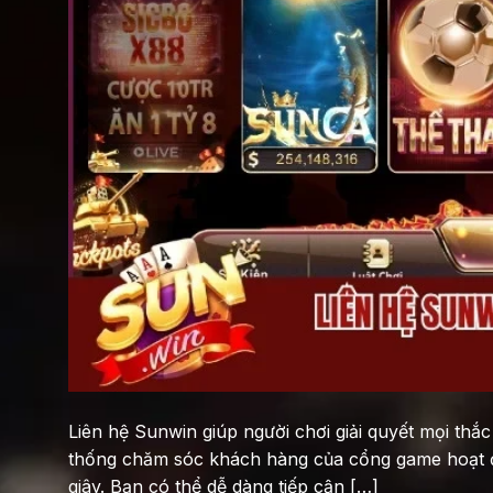
Liên hệ Sunwin giúp người chơi giải quyết mọi thắ
thống chăm sóc khách hàng của cổng game hoạt đ
giây. Bạn có thể dễ dàng tiếp cận […]