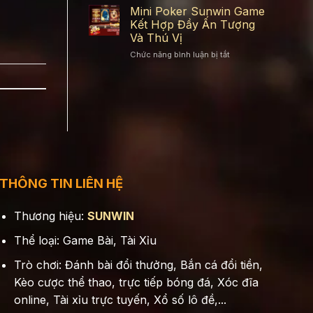
Kim
Chiến
Mini Poker Sunwin Game
Cương
Lược
Kết Hợp Đầy Ấn Tượng
Sunwin
Thắng
Và Thú Vị
Săn
Lớn
Chức năng bình luận bị tắt
ở
Thưởng
Mini
Đỉnh
Poker
Cao
Sunwin
Và
Game
Hấp
Kết
Dẫn
Hợp
Đầy
Ấn
Tượng
Và
THÔNG TIN LIÊN HỆ
Thú
Vị
Thương hiệu:
SUNWIN
Thể loại: Game Bài, Tài Xỉu
Trò chơi: Đánh bài đổi thưởng, Bắn cá đổi tiền,
Kèo cược thể thao, trực tiếp bóng đá, Xóc đĩa
online, Tài xỉu trực tuyến, Xổ số lô đề,...