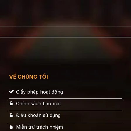
VỀ CHÚNG TÔI
Giấy phép hoạt động
Chính sách bảo mật
Điều khoản sử dụng
Miễn trừ trách nhiệm