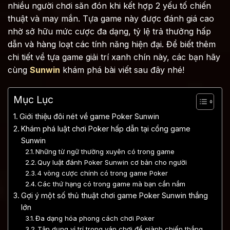
nhiều người chơi săn đón khi kết hợp 2 yếu tố chiến
thuật và may mắn. Tựa game này được đánh giá cao
nhờ sở hữu mức cược đa dạng, tỷ lệ trả thưởng hấp
dẫn và hàng loạt các tính năng hiện đại. Để biết thêm
chi tiết về tựa game giải trí xanh chín này, các bạn hãy
cùng
Sunwin
khám phá bài viết sau đây nhé!
Mục Lục
Giới thiệu đôi nét về game Poker Sunwin
Khám phá luật chơi Poker hấp dẫn tại cổng game
Sunwin
Những từ ngữ thường xuyên có trong game
Quy luật đánh Poker Sunwin cơ bản cho người
4 vòng cược chính có trong game Poker
Các thứ hạng có trong game mà bạn cần nắm
Gợi ý một số thủ thuật chơi game Poker Sunwin thắng
lớn
Đa dạng hóa phong cách chơi Poker
Tận dụng vị trí trong ván chơi để giành chiến thắng