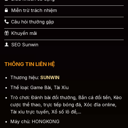
Miễn trừ trách nhiệm
Câu hỏi thưởng gặp
Khuyến mãi
SEO Sunwin
THÔNG TIN LIÊN HỆ
Thương hiệu:
SUNWIN
Thể loại: Game Bài, Tài Xỉu
Trò chơi: Đánh bài đổi thưởng, Bắn cá đổi tiền, Kèo
cược thể thao, trực tiếp bóng đá, Xóc đĩa online,
Tài xỉu trực tuyến, Xổ số lô đề,...
Máy chủ: HONGKONG