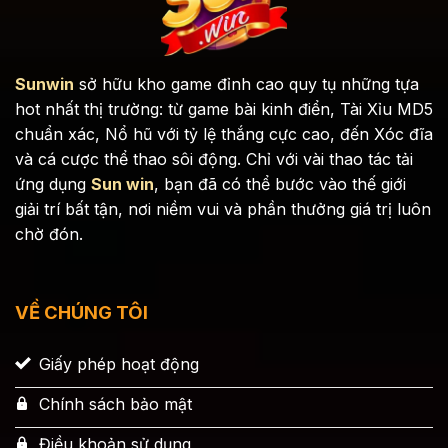
Vị
Sunwin
sở hữu kho game đỉnh cao quy tụ những tựa
hot nhất thị trường: từ game bài kinh điển, Tài Xỉu MD5
chuẩn xác, Nổ hũ với tỷ lệ thắng cực cao, đến Xóc đĩa
và cá cược thể thao sôi động. Chỉ với vài thao tác tải
ứng dụng
Sun win
, bạn đã có thể bước vào thế giới
giải trí bất tận, nơi niềm vui và phần thưởng giá trị luôn
chờ đón.
VỀ CHÚNG TÔI
Giấy phép hoạt động
Chính sách bảo mật
Điều khoản sử dụng