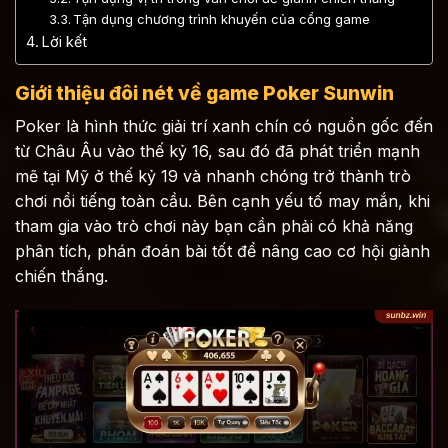
Tận dụng chương trình khuyến của cổng game
Lời kết
Giới thiệu đôi nét về game Poker Sunwin
Poker là hình thức giải trí xanh chín có nguồn gốc đến
từ Châu Âu vào thế kỷ 16, sau đó đã phát triển mạnh
mẽ tại Mỹ ở thế kỷ 19 và nhanh chóng trở thành trò
chơi nổi tiếng toàn cầu. Bên cạnh yếu tố may mắn, khi
tham gia vào trò chơi này bạn cần phải có khả năng
phân tích, phán đoán bài tốt để nâng cao cơ hội giành
chiến thắng.