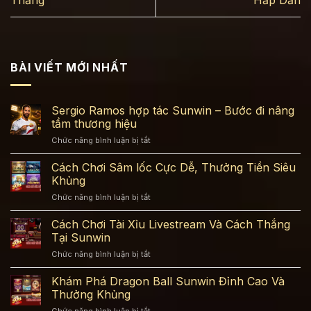
BÀI VIẾT MỚI NHẤT
Sergio Ramos hợp tác Sunwin – Bước đi nâng
tầm thương hiệu
Chức năng bình luận bị tắt
ở
Sergio
Ramos
Cách Chơi Sâm lốc Cực Dễ, Thưởng Tiền Siêu
hợp
Khủng
tác
Chức năng bình luận bị tắt
ở
Sunwin
Cách
–
Chơi
Cách Chơi Tài Xỉu Livestream Và Cách Thắng
Bước
Sâm
đi
Tại Sunwin
lốc
nâng
Chức năng bình luận bị tắt
ở
Cực
tầm
Cách
Dễ,
thương
Chơi
Khám Phá Dragon Ball Sunwin Đỉnh Cao Và
Thưởng
hiệu
Tài
Tiền
Thưởng Khủng
Xỉu
Siêu
Chức năng bình luận bị tắt
ở