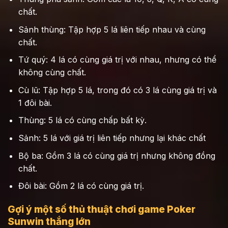
chất.
Sảnh thùng: Tập hợp 5 lá liên tiếp nhau và cùng
chất.
Tứ quý: 4 lá có cùng giá trị với nhau, nhưng có thể
không cùng chất.
Cù lũ: Tập hợp 5 lá, trong đó có 3 lá cùng giá trị và
1 đôi bài.
Thùng: 5 lá có cùng chấp bất kỳ.
Sảnh: 5 lá với giá trị liên tiếp nhưng lại khác chất
Bộ ba: Gồm 3 lá có cùng giá trị nhưng không đồng
chất.
Đôi bài: Gồm 2 lá có cùng giá trị.
Gợi ý một số thủ thuật chơi game Poker
Sunwin thắng lớn