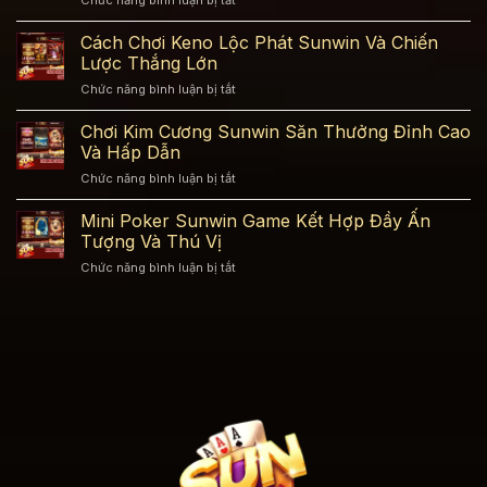
Livestream
Khủng
Khám
Và
Phá
Cách Chơi Keno Lộc Phát Sunwin Và Chiến
Cách
Dragon
Thắng
Lược Thắng Lớn
Ball
Tại
Chức năng bình luận bị tắt
ở
Sunwin
Sunwin
Cách
Đỉnh
Chơi
Chơi Kim Cương Sunwin Săn Thưởng Đỉnh Cao
Cao
Keno
Và
Và Hấp Dẫn
Lộc
Thưởng
Chức năng bình luận bị tắt
ở
Phát
Khủng
Chơi
Sunwin
Kim
Mini Poker Sunwin Game Kết Hợp Đầy Ấn
Và
Cương
Chiến
Tượng Và Thú Vị
Sunwin
Lược
Chức năng bình luận bị tắt
ở
Săn
Thắng
Mini
Thưởng
Lớn
Poker
Đỉnh
Sunwin
Cao
Game
Và
Kết
Hấp
Hợp
Dẫn
Đầy
Ấn
Tượng
Và
Thú