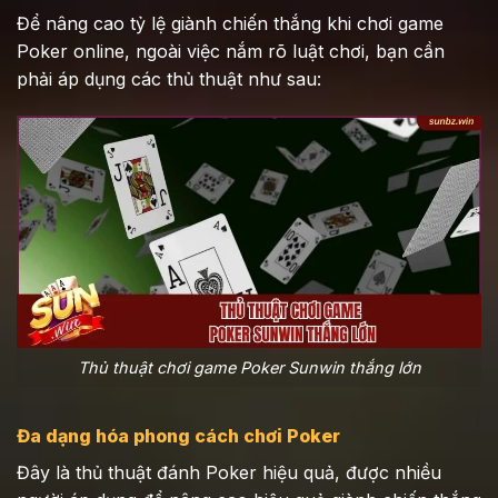
Để nâng cao tỷ lệ giành chiến thắng khi chơi game
Poker online, ngoài việc nắm rõ luật chơi, bạn cần
phải áp dụng các thủ thuật như sau:
Thủ thuật chơi game Poker Sunwin thắng lớn
Đa dạng hóa phong cách chơi Poker
Đây là thủ thuật đánh Poker hiệu quả, được nhiều