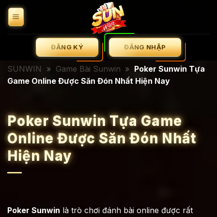
Bỏ
qua
nội
dung
ĐĂNG KÝ
ĐĂNG NHẬP
SUNWIN
»
Game Bài Sunwin
»
Poker Sunwin Tựa
Game Online Được Săn Đón Nhất Hiện Nay
Poker Sunwin Tựa Game
Online Được Săn Đón Nhất
Hiện Nay
Poker Sunwin
là trò chơi đánh bài online được rất